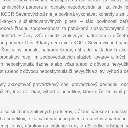
o zmluvného partnera a rovnako nezodpovedá ani za vady res
í. KOCR Severovýchod nie je povinná vykonávať kontroly u zml
úkaných služieb/tovarov/iných plnení – táto povinnosť zať
reberá žiadnu zodpovednosť za ponúkané služby/tovary/iné p
dohľad. Právny vzťah medzi zmluvným partnerom a držiteľ
 partnera. Držiteľ karty nemá voči KOCR Severovýchod náro
a Špeciálny produkt, náhradu škody, náhradu nákladov či aké
produktov resp. im zodpovedajúcich služieb, tovarov a iných
ich neposkytnutia riadne alebo včas alebo z dôvodu nevyuži
ti) alebo z dôvodu neposkytnutia či nevyužitia zliav, výhod a 
ovinný akceptovať prevádzkový čas, prevádzkový poriadok, o
ieb, tovarov, zliav, výhod a benefitov, ktoré určil zmluvný pa
.
ace so službami zmluvných partnerov, vrátane nárokov na poskyt
hod a benefitov, reklamácií vadného plnenia, nárokov z vadného
tenej ceny), nárokov na vrátenie ceny v dôsledku odstúpeni