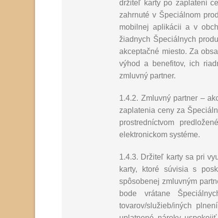
držiteľ karty po zaplatení 
zahrnuté v Špeciálnom prod
mobilnej aplikácii a v o
žiadnych Špeciálnych produkt
akceptačné miesto. Za obsah
výhod a benefitov, ich ri
zmluvný partner.
1.4.2. Zmluvný partner – ak
zaplatenia ceny za Špeciálne
prostredníctvom predložen
elektronickom systéme.
1.4.3. Držiteľ karty sa pri 
karty, ktoré súvisia s po
spôsobenej zmluvným partner
bode vrátane Špeciálny
tovarov/služieb/iných plne
uplatnené nároky uspokoji