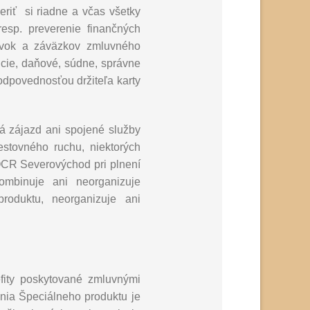
riť si riadne a včas všetky
esp. preverenie finančných
dávok a záväzkov zmluvného
kúcie, daňové, súdne, správne
odpovednosťou držiteľa karty
á zájazd ani spojené služby
stovného ruchu, niektorých
OCR Severovýchod pri plnení
ombinuje ani neorganizuje
roduktu, neorganizuje ani
efity poskytované zmluvnými
nia Špeciálneho produktu je