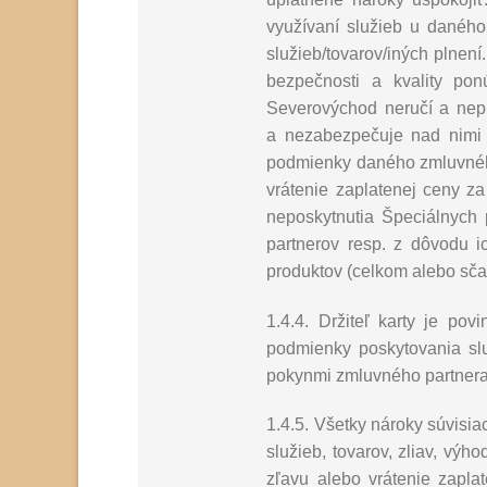
využívaní služieb u danéh
služieb/tovarov/iných plnen
bezpečnosti a kvality pon
Severovýchod neručí a nep
a nezabezpečuje nad nimi 
podmienky daného zmluvného
vrátenie zaplatenej ceny z
neposkytnutia Špeciálnych 
partnerov resp. z dôvodu 
produktov (celkom alebo sčas
1.4.4. Držiteľ karty je p
podmienky poskytovania služ
pokynmi zmluvného partnera
1.4.5. Všetky nároky súvisi
služieb, tovarov, zliav, vý
zľavu alebo vrátenie zapla