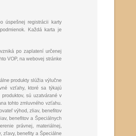
 úspešnej registrácii karty
 podmienok. Každá karta je
 vzniká po zaplatení určenej
chto VOP, na webovej stránke
iálne produkty slúžia výlučne
né vzťahy, ktoré sa týkajú
 produktov, sú uzatvárané v
na tohto zmluvného vzťahu.
vateľ výhod, zliav, benefitov
liav, benefitov a Špeciálnych
enie právnej, materiálnej,
, zľavy, benefity a Špeciálne