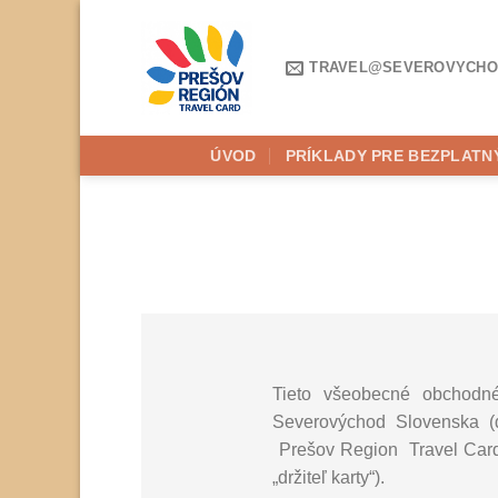
Skip
to
content
TRAVEL@SEVEROVYCHO
ÚVOD
PRÍKLADY PRE BEZPLATN
Tieto všeobecné obchodn
Severovýchod Slovenska (ď
Prešov Region Travel Card 
„držiteľ karty“).