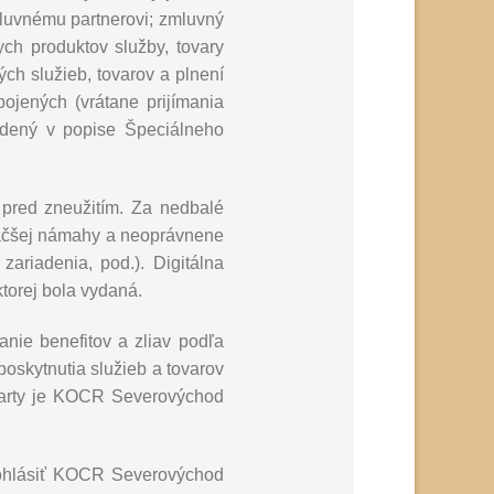
mluvnému partnerovi; zmluvný
ych produktov služby, tovary
ých služieb, tovarov a plnení
ojených (vrátane prijímania
edený v popise Špeciálneho
e pred zneužitím. Za nedbalé
 väčšej námahy a neoprávnene
zariadenia, pod.). Digitálna
torej bola vydaná.
anie benefitov a zliav podľa
oskytnutia služieb a tovarov
j karty je KOCR Severovýchod
e ohlásiť KOCR Severovýchod