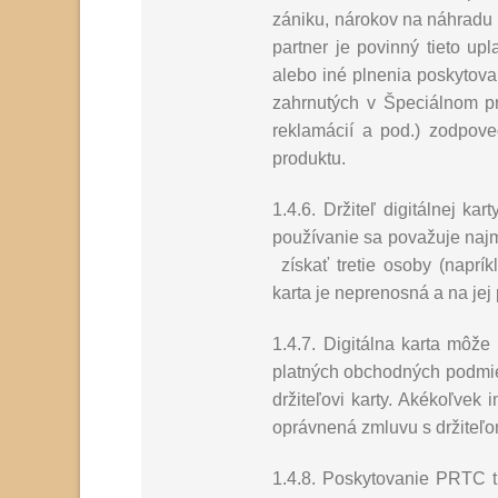
zániku, nárokov na náhradu 
partner je povinný tieto up
alebo iné plnenia poskytovan
zahrnutých v Špeciálnom pr
reklamácií a pod.) zodpov
produktu.
1.4.6. Držiteľ digitálnej k
používanie sa považuje najm
získať tretie osoby (naprík
karta je neprenosná a na jej
1.4.7. Digitálna karta môže
platných obchodných podmien
držiteľovi karty. Akékoľvek
oprávnená zmluvu s držiteľo
1.4.8. Poskytovanie PRTC t