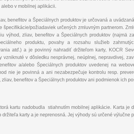
alebo v mobilnej aplikácii.
zliav, benefitov a Špeciálnych produktov je určovaná a uvádzan
de špecifikácie/požiadaviek určených zmluvným partnerom. Zm
iu výhod, zliav, benefitov a Špeciálnych produktov (najmä za
eciálneho produktu, povahy a rozsahu služieb zahrnutý
ania atď.) a je povinný nahradiť držiteľom karty, KOCR Sev
 vzniknuté v dôsledku nesprávnej, neúplnej, nepravdivej, zav
 benefitov a/alebo Špeciálnych produktov uvedenej na webov
od nie je povinná a ani nezabezpečuje kontrolu resp. prev
 zliav, benefitov a Špeciálnych produktov ani podmienok ich po
orá kartu nadobudla stiahnutím mobilnej aplikácie. Karta je di
držiteľa karty a je neprenosná. Jej výhody sú určené výlučne pre