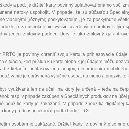
škody a pod. je držiteľ karty povinný uplatňovať priamo voči z
latnené nároky uspokojiť. V prípade, že sú súčasťou Špeciáln
é viacerými (rôznymi) poskytovateľmi, je za poskytnutie všetk
odukte a za uspokojenie vyššie uvedených nárokov s tým sp
edný jeden zmluvný partner, ktorý je ako zmluvný garant uv
arty PRTC je povinný chrániť svoju kartu a prihlasovacie údaj
ä situácia, keď prístup ku karte alebo k jej údajom môžu bez
lad zdieľaním prihlasovacích údajov, nechránením mobilného 
 používanie je oprávnená výlučne osoba, na meno a priezvisko k
 byť využívaná len na účel, na ktorý je určená – teda na čerp
ok resp. v prípade zakúpenia Špeciálnych produktov na účel p
 iné použitie karty je zakázané. V prípade zneužitia digitálne
m karty predčasne ukončiť podľa bodu 1.6.3.
retím osobám je zakázané. Držiteľ karty je povinný písomn