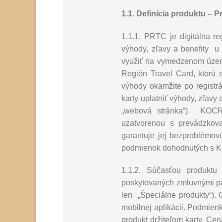
1.1. Definícia produktu –
P
1.1.1. PRTC je digitálna re
výhody, zľavy a benefity u
využiť na vymedzenom území
Región Travel Card, ktorú 
výhody okamžite po registrá
karty uplatniť výhody, zľavy
„webová stránka“). KOCR
uzatvorenou s prevádzkova
garantuje jej bezproblémov
podmienok dohodnutých s 
1.1.2. Súčasťou produktu
poskytovaných zmluvnými pa
len „Špeciálne produkty“). 
mobilnej aplikácii. Podmien
produkt držiteľom karty. C