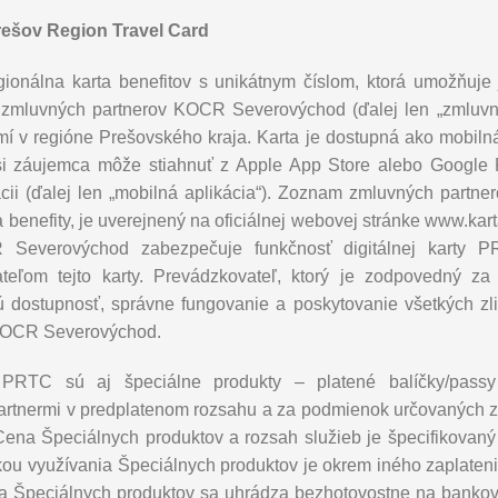
rešov Region Travel Card
gionálna karta benefitov s unikátnym číslom, ktorá umožňuje j
 zmluvných partnerov KOCR Severovýchod (ďalej len „zmluvn
 v regióne Prešovského kraja. Karta je dostupná ako mobiln
si záujemca môže stiahnuť z Apple App Store alebo Google 
cii (ďalej len „mobilná aplikácia“). Zoznam zmluvných partnero
 a benefity, je uverejnený na oficiálnej webovej stránke www.kar
 Severovýchod zabezpečuje funkčnosť digitálnej karty 
teľom tejto karty. Prevádzkovateľ, ktorý je zodpovedný za 
ú dostupnosť, správne fungovanie a poskytovanie všetkých zli
KOCR Severovýchod.
 PRTC sú aj špeciálne produkty – platené balíčky/passy
rtnermi v predplatenom rozsahu a za podmienok určovaných zm
Cena Špeciálnych produktov a rozsah služieb je špecifikovan
kou využívania Špeciálnych produktov je okrem iného zaplaten
ena Špeciálnych produktov sa uhrádza bezhotovostne na ban