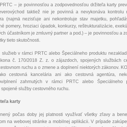
PRTC – je povinnosťou a zodpovednosťou držiteľa karty preve
everovýchod taktiež nie je povinná a nevykonáva kontrolu r
a (najmä nezisťuje ani nekontroluje stav majetku, pohľa
čné pomery, hroziaci úpadok, konkurzy, reštrukturalizácie, exe
ých účastníkom je zmluvný partner a pod.) – je povinnosťou a z
tky tieto skutočnosti.
h služieb v rámci PRTC alebo Špeciálneho produktu nezaklad
kona č. 170/2018 Z. z. o zájazdoch, spojených službách ce
estovnom ruchu a o zmene a doplnení niektorých zákonov. K
ko cestovná kancelária ani ako cestovná agentúra, nek
arov/plnení zahrnutých v rámci PRTC alebo Špeciálneho p
 spojené služby cestovného ruchu.
teľa karty
ávnený počas doby jej platnosti využívať všetky zľavy a ben
om na webovej stránke a mobilnej aplikácii. V prípade zakúpe