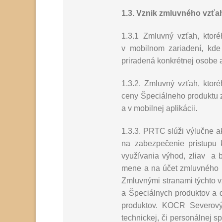
1.3. Vznik zmluvného vzťa
1.3.1 Zmluvný vzťah, ktoré
v mobilnom zariadení, kde
priradená konkrétnej osobe a
1.3.2. Zmluvný vzťah, ktoré
ceny Špeciálneho produktu z
a v mobilnej aplikácii.
1.3.3. PRTC slúži výlučne ak
na zabezpečenie prístupu 
využívania výhod, zliav a 
mene a na účet zmluvného 
Zmluvnými stranami týchto vz
a Špeciálnych produktov a dr
produktov. KOCR Severovýc
technickej, či personálnej s