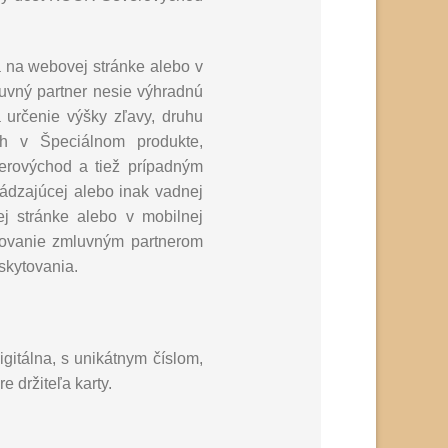
á na webovej stránke alebo v
luvný partner nesie výhradnú
 určenie výšky zľavy, druhu
ch v Špeciálnom produkte,
erovýchod a tiež prípadným
ádzajúcej alebo inak vadnej
ej stránke alebo v mobilnej
erovanie zmluvným partnerom
skytovania.
gitálna, s unikátnym číslom,
 držiteľa karty.