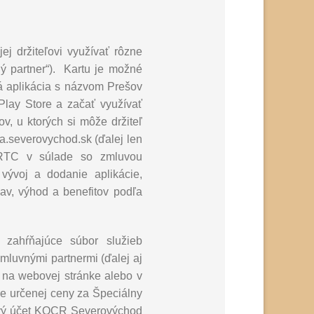
ej držiteľovi využívať rôzne
ý partner“). Kartu je možné
á aplikácia s názvom Prešov
Play Store a začať využívať
v, u ktorých si môže držiteľ
ta.severovychod.sk (ďalej len
PRTC v súlade so zmluvou
vývoj a dodanie aplikácie,
av, výhod a benefitov podľa
 zahŕňajúce súbor služieb
luvnými partnermi (ďalej aj
ý na webovej stránke alebo v
ie určenej ceny za Špeciálny
kový účet KOCR Severovýchod