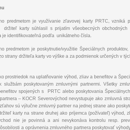
hu
ho predmetom je využívanie zľavovej karty PRTC, vzniká po
 držiteľ karty súhlasil s prijatím všeobecných obchodných
 je identifikovateľná podľa unikátneho čísla.
ho predmetom je poskytnutie/využitie Špeciálnych produktov,
o strany držiteľa karty vo výške a za podmienok určených v tý
o prostriedok na uplatňovanie výhod, zliav a benefitov a Špec
k službám poskytovaným zmluvnými partnermi. Všetky zmluv
benefitov spojených s PRTC alebo poskytovania Špeciálnych
partnera – KOCR Severovýchod nevystupuje ako zmluvná stra
ťahov sú výlučne zmluvný partner na jednej strane ako poskyto
žiteľ karty na strane druhej ako príjemca (požívateľ) výhod, z
hod nie je povinná a ani nevykonáva kontrolu resp. prever
pôsobilosti a oprávnenia zmluvného partnera poskytovať výhody