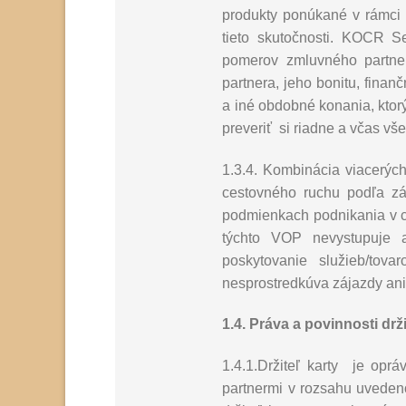
produkty ponúkané v rámci 
tieto skutočnosti. KOCR S
pomerov zmluvného partner
partnera, jeho bonitu, finan
a iné obdobné konania, ktor
preveriť si riadne a včas vše
1.3.4. Kombinácia viacerýc
cestovného ruchu podľa zá
podmienkach podnikania v c
týchto VOP nevystupuje a
poskytovanie služieb/tov
nesprostredkúva zájazdy ani
1.4. Práva a povinnosti drži
1.4.1.Držiteľ karty je opr
partnermi v rozsahu uveden