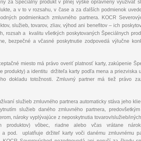
ceny za Špeciálny produkt v plnej výške oprávnený využívať sl
ukte, a v to v rozsahu, v čase a za ďalších podmienok uved
bchodných podmienkach zmluvného partnera. KOCR Severovýc
ov, služieb, tovarov, zliav, výhod ani benefitov – ich poskyt
, rozsah a kvalitu všetkých poskytovaných Špeciálnych produkt
adne, bezpečné a včasné poskytnutie zodpovedá výlučne kon
ceptačné miesto má právo overiť platnosť karty, zakúpenie Šp
 produkty) a identitu držiteľa karty podľa mena a priezviska 
ého dokladu totožnosti. Zmluvný partner má tiež právo z
využívaní služieb zmluvného partnera automaticky stáva jeho kli
skytnutím služieb daného zmluvného partnera, predovšetk
om, nároky vyplývajúce z neposkytnutia tovarov/služieb/iných 
ch produktov) vôbec, riadne alebo včas vrátane náro
ní a pod. uplatňuje držiteľ karty voči danému zmluvnému pa
ť. KOCR Severovýchod nezodpovedá ani neručí za škody spôs