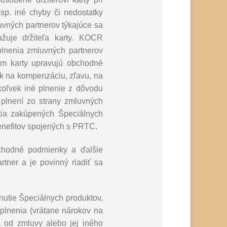
p. iné chyby či nedostatky
uvných partnerov týkajúce sa
ažuje držiteľa karty. KOCR
lnenia zmluvných partnerov
om karty upravujú obchodné
k na kompenzáciu, zľavu, na
koľvek iné plnenie z dôvodu
 plnení zo strany zmluvných
tia zakúpených Špeciálnych
benefitov spojených s PRTC.
bchodné podmienky a ďalšie
rtner a je povinný riadiť sa
nutie Špeciálnych produktov,
 plnenia (vrátane nárokov na
a od zmluvy alebo jej iného