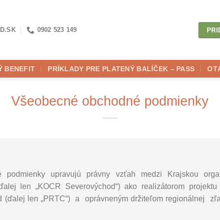
D.SK
0902 523 149
PRI
Ý BENEFIT
PRÍKLADY PRE PLATENÝ BALÍČEK – PASS
OT
Všeobecné obchodné podmienky
é podmienky upravujú právny vzťah medzi Krajskou organ
alej len „KOCR Severovýchod“) ako realizátorom projektu 
(ďalej len „PRTC“) a oprávneným držiteľom regionálnej zľa