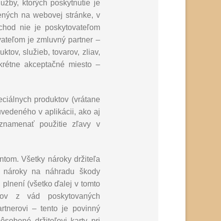
užby, ktorých poskytnutie je
ených na webovej stránke, v
hod nie je poskytovateľom
ovateľom je zmluvný partner –
ov, služieb, tovarov, zliav,
krétne akceptačné miesto –
eciálnych produktov (vrátane
uvedeného v aplikácii, ako aj
aznamenať použitie zľavy v
entom. Všetky nároky držiteľa
ým nároky na náhradu škody
plnení (všetko ďalej v tomto
kov z vád poskytovaných
rtnerovi – tento je povinný
obené držiteľovi karty pri