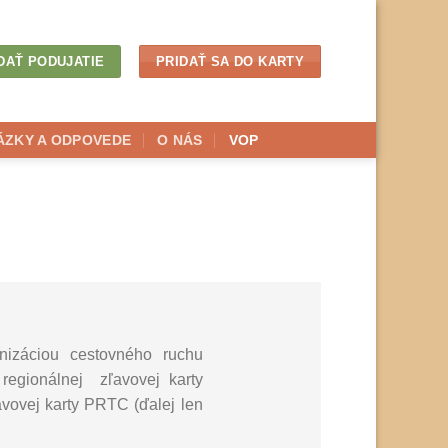
DAŤ PODUJATIE
PRIDAŤ SA DO KARTY
ÁZKY A ODPOVEDE
O NÁS
VOP
izáciou cestovného ruchu
regionálnej zľavovej karty
vovej karty PRTC (ďalej len